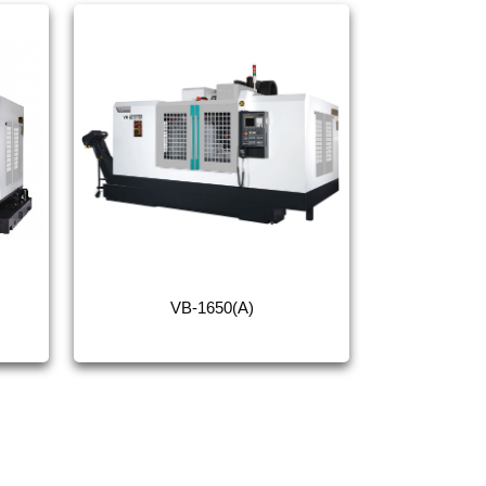
VB-1650(A)