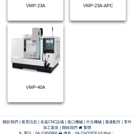
VMP-23A
VMP-23A-APC
VMP-40A
關於我們
|
教育訊息
|
友嘉CNC設備
|
進口機械
|
中古機械
|
週邊配件
|
零件
加工製造
|
聯絡我們
繁體
電話：04-22450966
傳真：04-22432876
Mail：