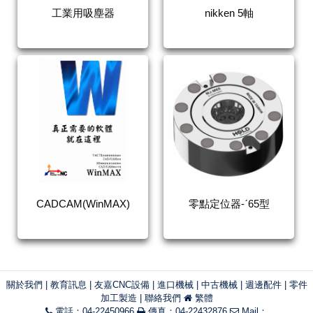
工業用吸塵器
nikken 5軸
CADCAM(WinMAX)
零點定位器-ˊ65型
關於我們
|
教育訊息
|
友嘉CNC設備
|
進口機械
|
中古機械
|
週邊配件
|
零件
加工製造
|
聯絡我們
繁體
電話：04-22450966
傳真：04-22432876
Mail：